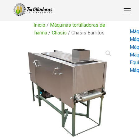
Inicio
/
Máquinas tortilladoras de
Máqu
harina
/
Chasis
/ Chasis Burritos
Máqu
Máqu
Máqu
Equi
Máqu