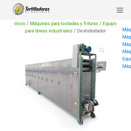
Inicio
/
Máquinas para tostadas y frituras
/
Equipo
Máqu
para líneas industriales
/ Deshidratador
Máqu
Máqu
Máqu
Equi
Máqu