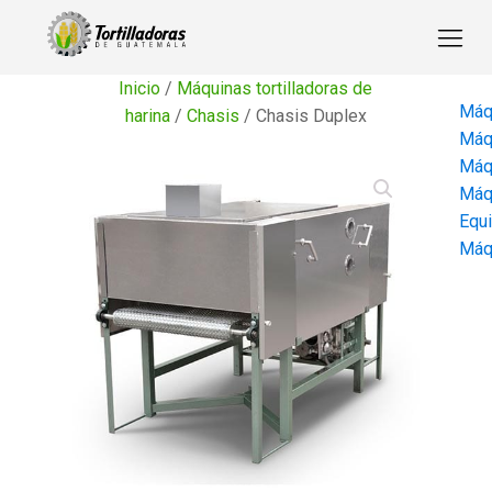
Inicio
/
Máquinas tortilladoras de
Máqu
harina
/
Chasis
/ Chasis Duplex
Máqu
Máqu
Máqu
Equi
Máqu