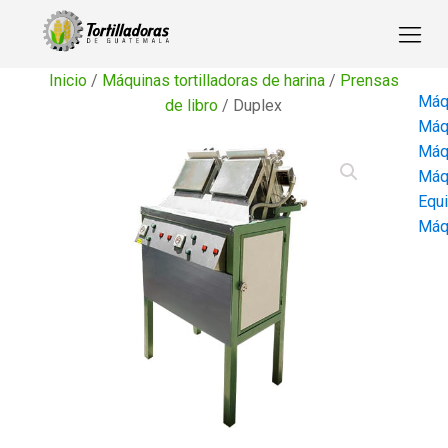
Inicio
/
Máquinas tortilladoras de harina
/
Prensas
Máqu
de libro
/ Duplex
Máqu
Máqu
Máqu
Equi
Máqu