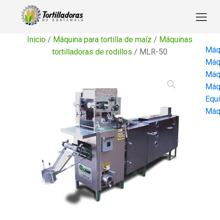
Inicio
/
Máquina para tortilla de maíz
/
Máquinas
Máqu
tortilladoras de rodillos
/ MLR-50
Máqu
Máqu
Máqu
Equi
Máqu