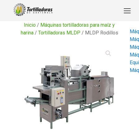
Inicio
/
Máquinas tortilladoras para maíz y
Máqu
harina
/
Tortilladoras MLDP
/ MLDP Rodillos
Máqu
Máqu
Máqu
Equi
Máqu